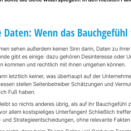
ie uns bei einem Gespräch herau
was wir für Sie tun können.
 Daten: Wenn das Bauchgefühl 
Wie können wir Sie erreichen?
men sehen außerdem keinen Sinn darin, Daten zu ihrer
nde gibt es einige: dazu gehören Desin­teresse oder Un
Frau
Herr
en kommen und rechtlich mit ihnen umgehen können.
n letztlich keiner, was überhaupt auf der Unter­neh­me
dessen stellen Seiten­be­treiber Schätzungen und Vermu
ch Fuß haben.
eibt so nichts anderes übrig, als auf ihr Bauchgefühl z
r allem kostspie­liges Unterfangen! Schließlich treffen
 und Strate­gie­ent­schei­dungen, ohne relevante Fakten
mierung / Relaunch
Online-Marketing
Workshop / Tra