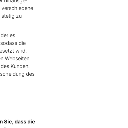
r hinaus­ge­
d verschiedene
 stetig zu
Oder es
 sodass die
esetzt wird.
en Webseiten
rm des Kunden.
r als 50
ntscheidung des
 Ads
 Sie, dass die