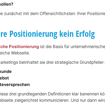
sollen?
e zunächst mit dem Offen­sicht­lichsten: Ihrer Positio­ni
re Positio­nierung kein Erfolg
iche Positio­nierung
ist die Basis für unter­neh­me­ri­sc
­reiche Webseite.
rketings beinhaltet sie drei strate­gische Grund­pfeiler:
­­kunde
­­bot
e­­­ver­­­spre­chen
iese drei grund­le­genden Defini­tionen klar benennen 
ebseite zielge­richtet kommu­ni­zieren. Und nur dann wi