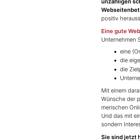
unzähligen sc
Websei­ten­be­
positiv heraus
Eine gute Web
Unternehmen St
eine (O
die eige
die Zie
Unter­n
Mit einem darau
Wünsche der pot
me­ri­schen On
Und das mit ei
sondern Intere
Sie sind jetzt