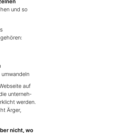
zelnen
chen und so
es
 gehören:
n
en umwandeln
 Webseite auf
die unter­neh­
k­licht werden.
ht Ärger,
aber nicht, wo