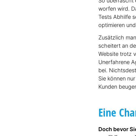
So überrascht 
worfen wird. D
Tests Abhilfe 
optimieren und
Zusätzlich man
scheitert an d
Website trotz 
Unerfahrene Ag
bei. Nichts­des
1-2 Mita
Sie können nur
Kunden beuge
Eine Cha
Doch bevor Si