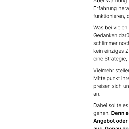
Aber Warnung a
Erfahrung hera
funktio­nieren,
Was bei vielen
Gedanken darüb
schlimmer noch
kein einziges Z
eine Strategie,
Vielmehr stelle
Mittelpunkt ihr
preisen sich u
an.
Dabei sollte es
gehen.
Denn e
Angebot oder d
aus. Genau den