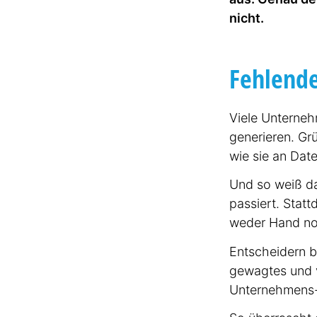
Lassen S
nicht.
Fehlende
Viele Unterneh
generieren. Grü
wie sie an Dat
Und so weiß dan
passiert. Statt
weder Hand no
Entscheidern bl
gewagtes und vo
Unter­nehmens-
Opti