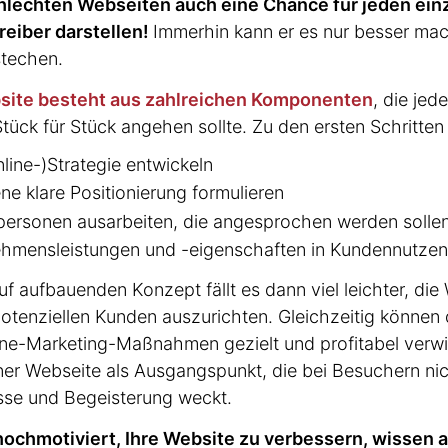
hlechten Webseiten auch eine Chance für jeden ein
treiber darstellen!
Immerhin kann er es nur besser ma
stechen.
site besteht aus zahlreichen Komponenten
, die jed
ück für Stück angehen sollte. Zu den ersten Schritten
nline-)Strategie entwickeln
ne klare Positio­nierung formulieren
lper­sonen ausarbeiten, die angesprochen werden solle
eh­mens­leis­tungen und -eigen­schaften in Kunden­nutz
f aufbauenden Konzept fällt es dann viel leichter, die
en­zi­ellen Kunden auszu­richten. Gleich­zeitig können 
line-Marketing-Maßnahmen gezielt und profitabel verwir
ner Webseite als Ausgangs­punkt, die bei Besuchern nic
sse und Begeis­terung weckt.
 hochmo­ti­viert, Ihre Website zu verbessern, wissen 