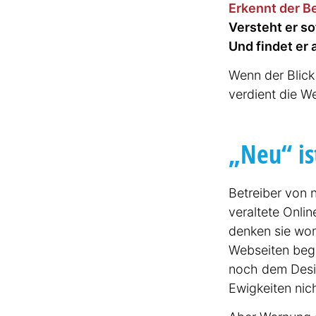
Erkennt der B
Versteht er so
Und findet er
Wenn der Blick a
verdient die We
„Neu“ ist
Betreiber von 
veraltete Onlin
denken sie wom
Webseiten bege
noch dem Desig
Ewigkeiten nicht