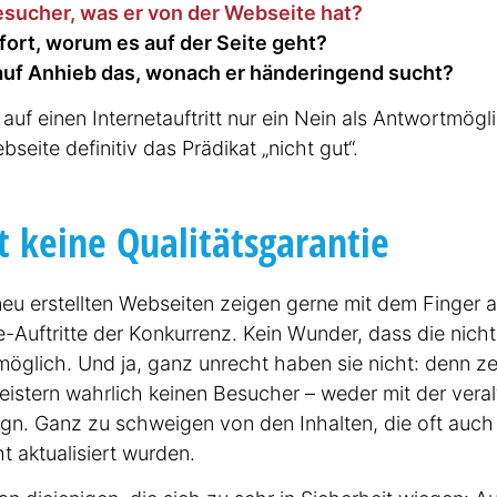
esucher, was er von der Webseite hat?
fort, worum es auf der Seite geht?
 auf Anhieb das, wonach er hände­ringend sucht?
uf einen Inter­ne­t­auf­tritt nur ein Nein als Antwort­mög­l
bseite definitiv das Prädikat „nicht gut“.
 keine Quali­täts­ga­rantie
neu erstellten Webseiten zeigen gerne mit dem Finger 
e-Auftritte der Konkurrenz. Kein Wunder, dass die nicht 
öglich. Und ja, ganz unrecht haben sie nicht: denn ze
istern wahrlich keinen Besucher – weder mit der veral
n. Ganz zu schweigen von den Inhalten, die oft auch
 aktua­li­siert wurden.