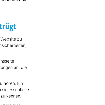
s­finden,
trügt
 Website zu
sicher­heiten,
ns­seite
tungen an, die
u hören. Ein
 sie essentielle
 zu kennen.
ining