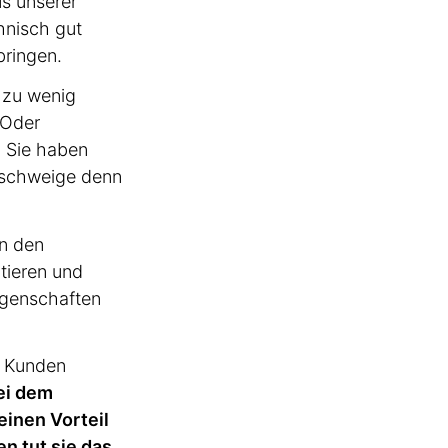
us unserer
hnisch gut
bringen.
h zu wenig
 Oder
. Sie haben
geschweige denn
in den
­tieren und
igen­schaften
en Kunden
bei dem
seinen Vorteil
en tut sie das