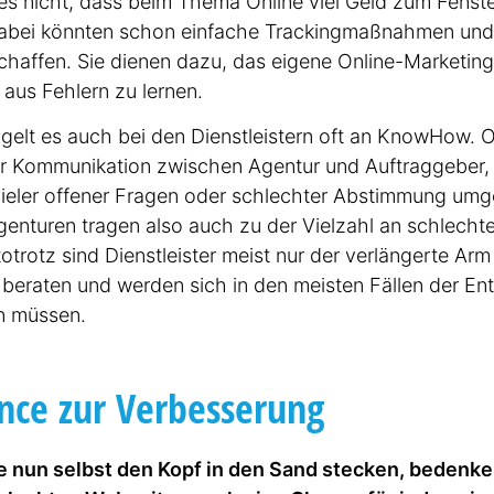
es nicht, dass beim Thema Online viel Geld zum Fenste
abei könnten schon einfache Tracking­maß­nahmen un
go-digital Förderprogramm
Strategie Beratung
schaffen. Sie dienen dazu, das eigene Online-Marketing
 aus Fehlern zu lernen.
gelt es auch bei den Dienst­leistern oft an KnowHow. 
er Kommu­ni­kation zwischen Agentur und Auftrag­geber,
vieler offener Fragen oder schlechter Abstimmung umg
enturen tragen also auch zu der Vielzahl an schlecht
­to­trotz sind Dienst­leister meist nur der verlängerte A
rbeiter
10 oder weniger
zwischen 10 und 50
meh
 beraten und werden sich in den meisten Fällen der E
n müssen.
LinkedIn
facebook
Youtube
Google
nce zur Verbes­serung
e nun selbst den Kopf in den Sand stecken, bedenken