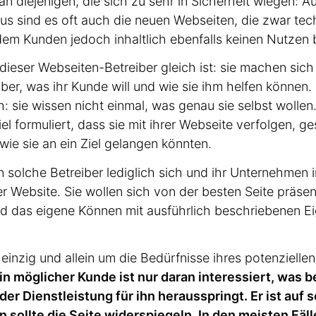
n diejenigen, die sich zu sehr in Sicherheit wiegen: A
us sind es oft auch die neuen Webseiten, die zwar tec
 dem Kunden jedoch inhaltlich ebenfalls keinen Nutzen 
 dieser Webseiten-Betreiber gleich ist: sie machen sic
er, was ihr Kunde will und wie sie ihm helfen können.
: sie wissen nicht einmal, was genau sie selbst wollen
iel formuliert, dass sie mit ihrer Webseite verfolgen, 
 wie sie an ein Ziel gelangen könnten.
n solche Betreiber lediglich sich und ihr Unternehmen 
er Website. Sie wollen sich von der besten Seite präsen
nd das eigene Können mit ausführlich beschrie­benen E
 einzig und allein um die Bedürfnisse ihres poten­zi­ell
in möglicher Kunde ist
nur daran inter­es­siert, was 
er Dienst­leistung für ihn heraus­springt. Er ist auf 
 sollte die Seite wider­spiegeln. In den meisten Fäll