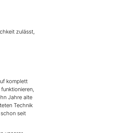
ichkeit zulässt,
auf komplett
funktio­nieren,
hn Jahre alte
teten Technik
 schon seit