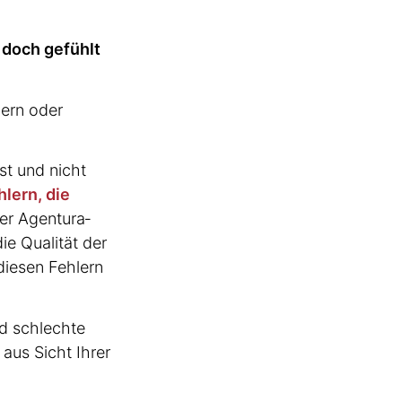
 doch gefühlt
gern oder
t und nicht
hlern, die
r Agentu­r­a­
ie Qualität der
diesen Fehlern
nd schlechte
aus Sicht Ihrer