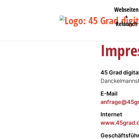
Webseiten
+
Relaunch
Impre
45 Grad digit
Danckel­mannst
E-Mail
anfra­ge@45g
Internet
www.45grad.
Geschäfts­füh