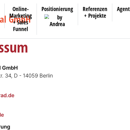
Online-
Positionierung
Referenzen
Agent
Marketing
+ Projekte
+ Sales
Funnel
ssum
al GmbH
r. 34, D - 14059 Berlin
rad.de
de
rung