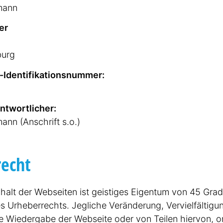
mann
er
burg
denti­fi­ka­ti­ons­nummer:
nt­wort­licher:
nn (Anschrift s.o.)
recht
halt der Webseiten ist geistiges Eigentum von 45 Grad
Urheber­rechts. Jegliche Veränderung, Verviel­fäl­tigu
he Wiedergabe der Webseite oder von Teilen hiervon, on