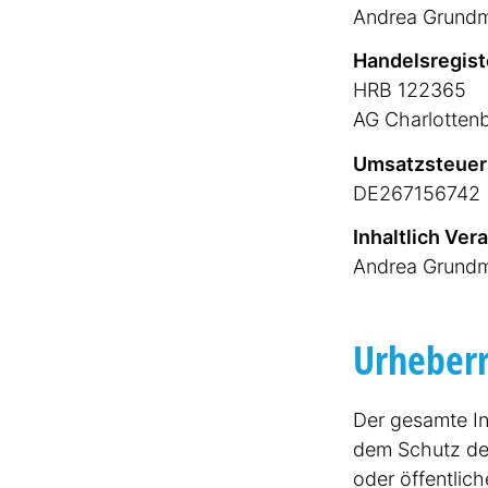
Andrea Grund
Handels­re­gist
HRB 122365
AG Charlot­ten
Umsatz­steuer-I
DE267156742
Inhaltlich Vera
Andrea Grundma
Urheber­
Der gesamte In
dem Schutz des 
oder öffentlic