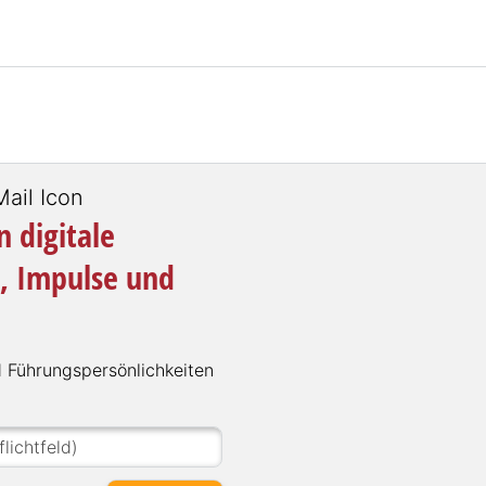
 digitale
, Impulse und
Füh­rungs­per­sön­lich­kei­ten