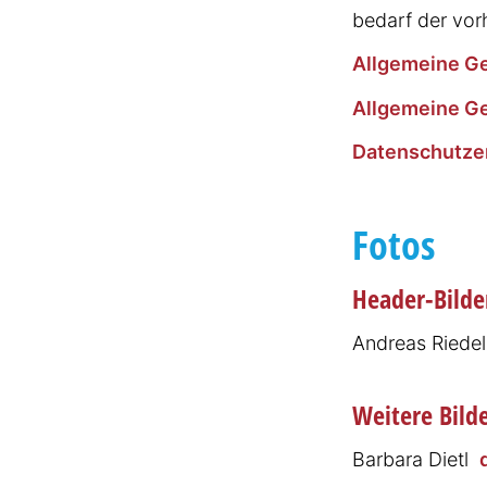
bedarf der vor
Allgemeine Ge
Allgemeine Ge
Daten­schut­z­e
Fotos
Header-Bilde
Andreas Riede
Weitere Bild
Barbara Dietl