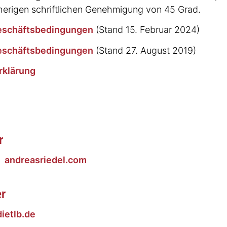
herigen schrift­lichen Genehmigung von 45 Grad.
schäfts­be­din­gungen
(Stand 15. Februar 2024)
schäfts­be­din­gungen
(Stand 27. August 2019)
r­klärung
r
l
andre­as­riedel.com
er
dietlb.de