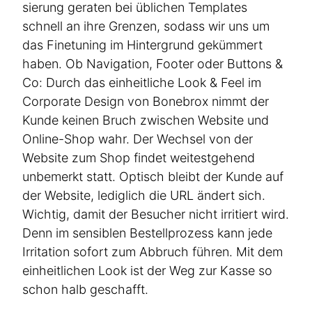
sierung geraten bei üblichen Templates
schnell an ihre Grenzen, sodass wir uns um
das Finetuning im Hintergrund gekümmert
haben. Ob Navigation, Footer oder Buttons &
Co: Durch das einheit­liche Look & Feel im
Corporate Design von Bonebrox nimmt der
Kunde keinen Bruch zwischen Website und
Online-Shop wahr. Der Wechsel von der
Website zum Shop findet weitest­gehend
unbemerkt statt. Optisch bleibt der Kunde auf
der Website, lediglich die URL ändert sich.
Wichtig, damit der Besucher nicht irritiert wird.
Lassen Sie uns bei einem
Denn im sensiblen Bestell­prozess kann jede
Irritation sofort zum Abbruch führen. Mit dem
Gespräch heraus­finden, was
einheit­lichen Look ist der Weg zur Kasse so
wir für Sie tun können.
schon halb geschafft.