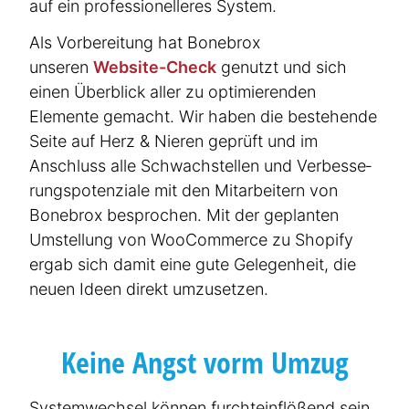
auf ein profes­si­o­nel­leres System.
Als Vorbe­reitung hat Bonebrox
unseren
Website-Check
genutzt und sich
einen Überblick aller zu optimie­renden
Elemente gemacht. Wir haben die bestehende
Seite auf Herz & Nieren geprüft und im
Anschluss alle Schwach­stellen und Verbes­se­
rungs­po­ten­ziale mit den Mitar­beitern von
Bonebrox besprochen. Mit der geplanten
Umstellung von WooCommerce zu Shopify
ergab sich damit eine gute Gelegenheit, die
neuen Ideen direkt umzusetzen.
Keine Angst vorm Umzug
System­wechsel können furcht­ein­flößend sein.