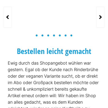
Wie können wir Sie erreichen?
Frau
Herr
Bestellen leicht gemacht
Ewig durch das Shopangebot wühlen war
gestern. Egal ob der Kunde nach Rinderbrühe
oder der veganen Variante sucht, ob er direkt
im Abo oder Großpack bestellen möchte oder
schnell & unkom­pli­ziert bereits gekaufte
Optimierung / Relaunch
Artikel erneut ordern will: Wir haben im Shop
an alles gedacht, was es dem Kunden
Online-Marketing