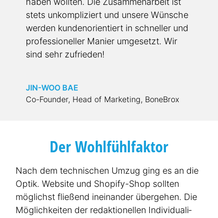
haben wollten. Die Zusam­me­n­a­rbeit ist
stets unkom­pli­ziert und unsere Wünsche
werden kunde­n­o­ri­en­tiert in schneller und
profes­si­o­neller Manier umgesetzt. Wir
sind sehr zufrieden!
JIN-WOO BAE
Co-Founder, Head of Marketing, BoneBrox
Der Wohlfühl­faktor
Nach dem technischen Umzug ging es an die
Optik. Website und Shopify-Shop sollten
möglichst fließend ineinander übergehen. Die
Möglich­keiten der redak­ti­o­nellen Indivi­du­a­li­