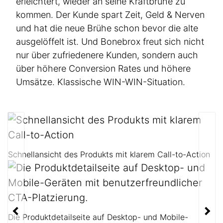
erleichtert, wieder an seine Kraftbrühe zu
Workshop / Training
kommen. Der Kunde spart Zeit, Geld & Nerven
und hat die neue Brühe schon bevor die alte
go-digital Förderprogramm
ausge­löffelt ist. Und Bonebrox freut sich nicht
Strategie Beratung
nur über zufrie­denere Kunden, sondern auch
über höhere Conversion Rates und höhere
Umsätze. Klassische WIN-WIN-Situation.
1-2 Mitarbeiter
Schnellansicht des Produkts mit klarem Call-to-Action
10 oder weniger
zwischen 10 und 50
mehr als 50
Die Produktdetailseite auf Desktop- und Mobile-