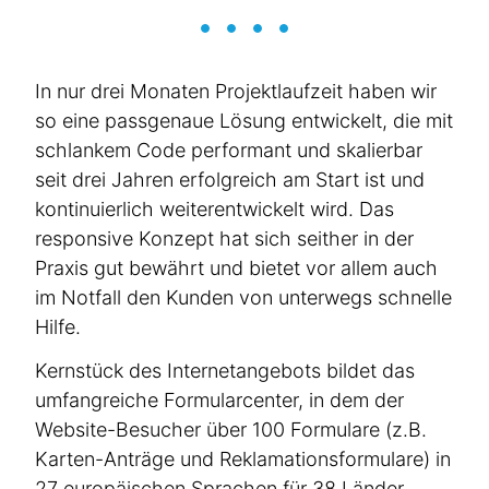
In nur drei Monaten Projekt­laufzeit haben wir
so eine passgenaue Lösung entwickelt, die mit
schlankem Code performant und skalierbar
seit drei Jahren erfolgreich am Start ist und
Lassen Sie uns bei einem
konti­nu­ierlich weiter­ent­wi­ckelt wird. Das
responsive Konzept hat sich seither in der
Gespräch heraus­finden, was
Praxis gut bewährt und bietet vor allem auch
wir für Sie tun können.
im Notfall den Kunden von unterwegs schnelle
Hilfe.
Wie können wir Sie erreichen?
Kernstück des Inter­ne­t­an­gebots bildet das
umfang­reiche Formu­la­r­center, in dem der
Website-Besucher über 100 Formulare (z.B.
Frau
Karten-Anträge und Rekla­ma­ti­ons­for­mulare) in
Herr
27 europä­i­schen Sprachen für 38 Länder