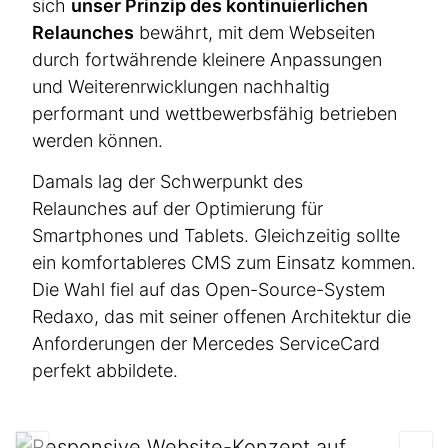
sich
unser Prinzip des konti­nu­ier­lichen
Relaunches
bewährt, mit dem Webseiten
durch fortwäh­rende kleinere Anpassungen
und Weite­ren­r­wick­lungen nachhaltig
performant und wettbe­werbs­fähig betrieben
werden können.
Damals lag der Schwerpunkt des
Relaunches auf der Optimierung für
Smartphones und Tablets. Gleich­zeitig sollte
ein komfor­t­a­bleres CMS zum Einsatz kommen.
Die Wahl fiel auf das Open-Source-System
Redaxo, das mit seiner offenen Architektur die
Anfor­de­rungen der Mercedes ServiceCard
perfekt abbildete.