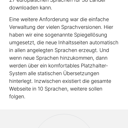
downloaden kann.
Eine weitere Anforderung war die einfache
Verwaltung der vielen Sprach­ver­sionen. Hier
haben wir eine sogenannte Spiegel­lösung
umgesetzt, die neue Inhalts­seiten automatisch
in allen angelegten Sprachen erzeugt. Und
wenn neue Sprachen hinzukommen, dann
werden über ein komfor­t­ables Platzhalter-
Optimierung / Relaunch
System alle statischen Überset­zungen
Online-Marketing
hinterlegt. Inzwischen existiert die gesamte
Webseite in 10 Sprachen, weitere sollen
Workshop / Training
folgen.
go-digital Förderprogramm
Strategie Beratung