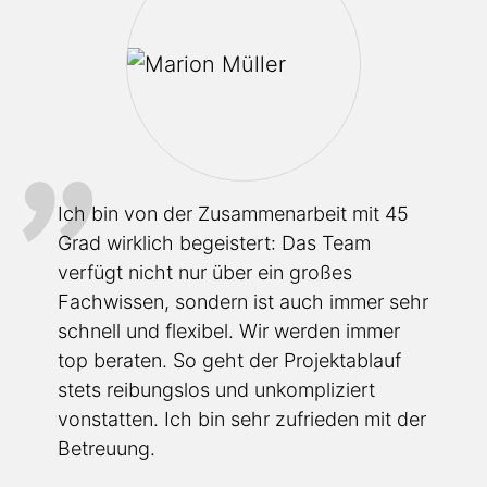
1-2 Mitarbeiter
10 oder weniger
Ich bin von der Zusam­me­n­a­rbeit mit 45
Grad wirklich begeistert: Das Team
zwischen 10 und 50
verfügt nicht nur über ein großes
Fachwissen, sondern ist auch immer sehr
mehr als 50
schnell und flexibel. Wir werden immer
top beraten. So geht der Projek­ta­blauf
stets reibungslos und unkom­pli­ziert
vonstatten. Ich bin sehr zufrieden mit der
Betreuung.
LinkedIn