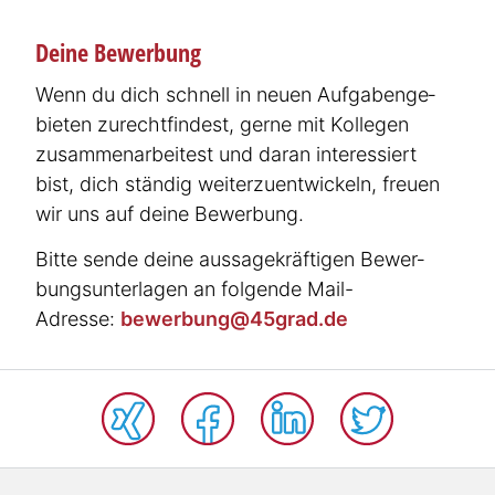
Deine Bewerbung
Wenn du dich schnell in neuen Aufga­ben­ge­
bieten zurecht­findest, gerne mit Kollegen
zusam­me­n­a­r­beitest und daran inter­es­siert
bist, dich ständig weiter­zu­ent­wi­ckeln, freuen
wir uns auf deine Bewerbung.
Bitte sende deine aussa­ge­kräf­tigen Bewer­
bungs­un­ter­lagen an folgende Mail-
Adresse:
bewer­bung@45grad.de