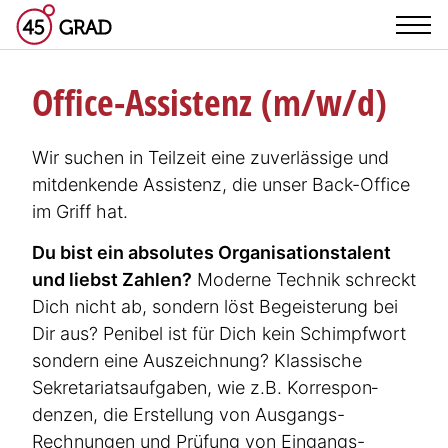
Office-Assistenz (m/w/d)
Wir suchen in Teilzeit eine zuver­lässige und
mitdenkende Assistenz, die unser Back-Office
im Griff hat.
Du bist ein absolutes Organi­sa­ti­ons­talent
und liebst Zahlen?
Moderne Technik schreckt
Dich nicht ab, sondern löst Begeis­terung bei
Dir aus? Penibel ist für Dich kein Schimpfwort
sondern eine Auszeichnung? Klassische
Sekre­ta­ri­ats­auf­gaben, wie z.B. Korre­spon­
denzen, die Erstellung von Ausgangs-
Rechnungen und Prüfung von Eingangs-